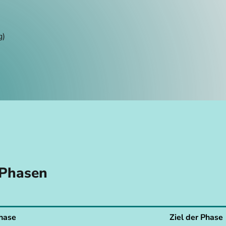
g)
 Phasen
hase
Ziel der Phase