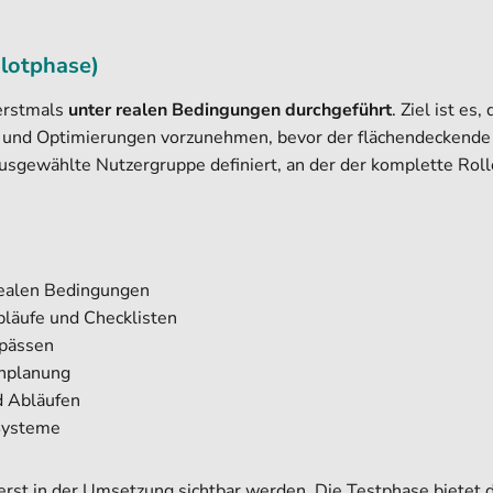
ilotphase)
 erstmals
unter realen Bedingungen durchgeführt
. Ziel ist e
n und Optimierungen vorzunehmen, bevor der flächendeckende R
 ausgewählte Nutzergruppe definiert, an der der komplette Rol
realen Bedingungen
bläufe und Checklisten
gpässen
nplanung
d Abläufen
 Systeme
e erst in der Umsetzung sichtbar werden. Die Testphase bietet d